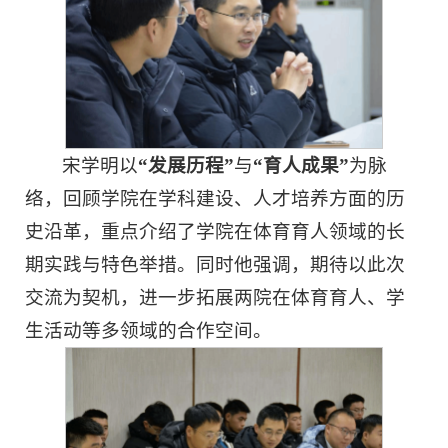
宋学明以
“发展历程”
与
“育人成果”
为脉
络，回顾学院在学科建设、人才培养方面的历
史沿革，重点介绍了学院在体育育人领域的长
期实践与特色举措。同时他强调，期待以此次
交流为契机，进一步拓展两院在体育育人、学
生活动等多领域的合作空间。