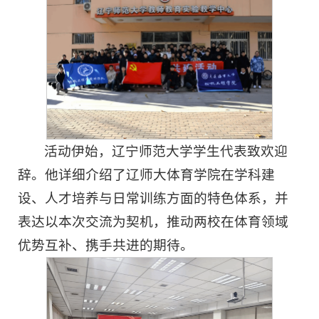
活动伊始，辽宁师范大学学生代表致欢迎
辞。他详细介绍了辽师大体育学院在学科建
设、人才培养与日常训练方面的特色体系，并
表达以本次交流为契机，推动两校在体育领域
优势互补、携手共进的期待。