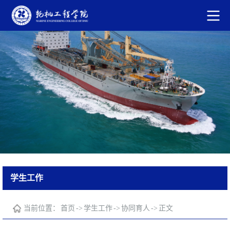
学生工作
当前位置：
首页
->
学生工作
->
协同育人
->
正文