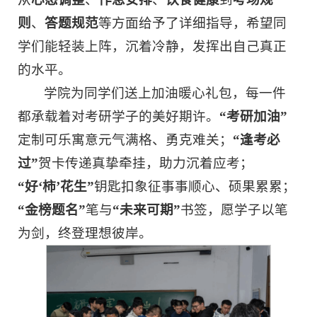
则
、
答题规范
等方面给予了详细指导，希望同
学们能轻装上阵，沉着冷静，发挥出自己真正
的水平。
学院为同学们送上加油暖心礼包，每一件
都承载着对考研学子的美好期许。
“考研加油”
定制可乐寓意元气满格、勇克难关；
“逢考必
过”
贺卡传递真挚牵挂，助力沉着应考；
“好‘柿’花生”
钥匙扣象征事事顺心、硕果累累；
“金榜题名”
笔与
“未来可期”
书签，愿学子以笔
为剑，终登理想彼岸。