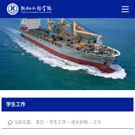
学生工作
当前位置：
首页
->
学生工作
->
成长护航
->
正文